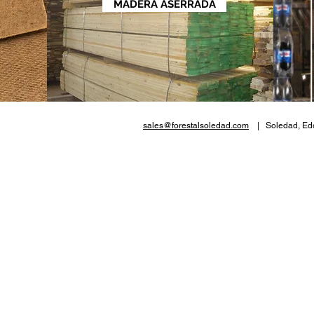
MADERA ASERRADA
sales@forestalsoledad.com
| Soledad, Edo.